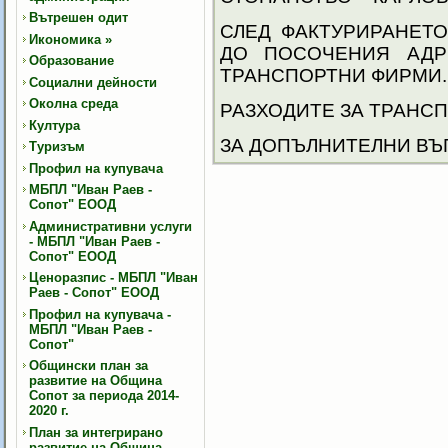
Вътрешен одит
СЛЕД ФАКТУРИРАНЕТО
Икономика
»
ДО ПОСОЧЕНИЯ АДР
Образование
ТРАНСПОРТНИ ФИРМИ.
Социални дейности
Околна среда
РАЗХОДИТЕ ЗА ТРАНСП
Култура
ЗА ДОПЪЛНИТЕЛНИ ВЪПР
Туризъм
Профил на купувача
МБПЛ "Иван Раев -
Сопот" ЕООД
Административни услуги
- МБПЛ "Иван Раев -
Сопот" ЕООД
Ценоразпис - МБПЛ "Иван
Раев - Сопот" ЕООД
Профил на купувача -
МБПЛ "Иван Раев -
Сопот"
Общински план за
развитие на Община
Сопот за периода 2014-
2020 г.
План за интегрирано
развитие на Община