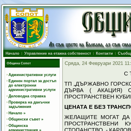
Начало
Управление на етажна собственост
Контакти
Съобщ
Сряда, 24 Февруари 2021 11
Община Сопот
С 
Административни услуги
Единен портал за достъп
ТП „ДЪРЖАВНО ГОРСК
до електронни
ДЪРВА ( АКАЦИЯ)
административни услуги
ПРОСТРАНСТВЕН КУБИК
Деловодна справка
Проверка на данъчни
ЦЕНАТА Е БЕЗ ТРАНСП
задължения
Начало
»
ЖЕЛАЩИТЕ МОГАТ ДА 
Общински съвет
»
ПРОСТРАНСТВЕНИ 
Общинска
СТОПАНСТВО - КАРЛОВ
администрация
»