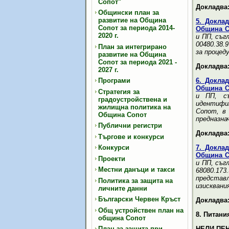
Сопот"
Докладва:
Общински план за
развитие на Община
5. Доклад
Сопот за периода 2014-
Община С
2020 г.
и ПП, съг
00480.38.
План за интегрирано
за процед
развитие на Община
Сопот за периода 2021 -
Докладва:
2027 г.
Програми
6. Доклад
Община С
Стратегия за
и ПП, съ
градоустройствена и
идентифик
жилищна политика на
Сопот, в 
Община Сопот
предназна
Публични регистри
Докладва:
Търгове и конкурси
Конкурси
7. Доклад
Община С
Проекти
и ПП, съг
Местни данъци и такси
68080.173
представл
Политика за защита на
изисквани
личните данни
Български Червен Кръст
Докладва:
Общ устройствен план на
8
.
Питани
община Сопот
План за защита при
НЕЛИ ПЕ