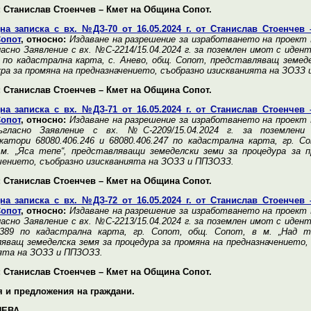
 Станислав Стоенчев – Кмет на Община Сопот.
на записка с вх. №ДЗ-70 от 16.05.2024 г. от Станислав Стоенчев 
опот
, относно:
Издаване на разрешение за изработването на проект
ласно Заявление с вх. №С-2214/15.04.2024 г. за поземлен имот с иде
9 по кадастрална карта, с. Анево, общ. Сопот, представляващ земед
ура за промяна на предназначението, съобразно изискванията на ЗОЗЗ
 Станислав Стоенчев – Кмет на Община Сопот.
на записка с вх. №ДЗ-71 от 16.05.2024 г. от Станислав Стоенчев 
опот
, относно:
Издаване на разрешение за изработването на проект
гласно Заявление с вх. №С-2209/15.04.2024 г. за поземлен
атори 68080.406.246 и 68080.406.247 по кадастрална карта, гр. С
м. „Яса тепе“, представляващи земеделски земи за процедура за п
чението, съобразно изискванията на ЗОЗЗ и ППЗОЗЗ.
 Станислав Стоенчев – Кмет на Община Сопот.
на записка с вх. №ДЗ-72 от 16.05.2024 г. от Станислав Стоенчев 
опот
, относно:
Издаване на разрешение за изработването на проект
ласно Заявление с вх. №С-2213/15.04.2024 г. за поземлен имот с иде
.389 по кадастрална карта, гр. Сопот, общ. Сопот, в м. „Над те
яващ земеделска земя за процедура за промяна на предназначението,
ята на ЗОЗЗ и ППЗОЗЗ.
 Станислав Стоенчев – Кмет на Община Сопот.
я и предложения на граждани.
НЕВА