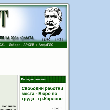
021
Избори - АРХИВ
АлфаГИС
Последни новини
Свободни работни
места - Бюро по
труда - гр.Карлово
 местната
-
+
1
изацията и