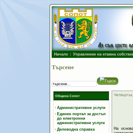
Начало
Управление на етажна собстве
Търсене
Четвъртък,
Община Сопот
Административни услуги
Единен портал за достъп
до електронни
административни услуги
На основа
Деловодна справка
администр