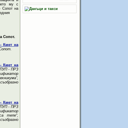
ието му с
 Сопот на
ледния
а Сопот.
– Кмет на
Сопот.
– Кмет на
 ПУП - ПРЗ
нтификатор
хникума“,
 съобразно
– Кмет на
 ПУП - ПРЗ
нтификатор
са тепе“,
 съобразно