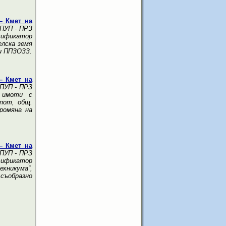
– Кмет на
 ПУП - ПРЗ
нтификатор
елска земя
 и ППЗОЗЗ.
– Кмет на
 ПУП - ПРЗ
и имоти с
опот, общ.
ромяна на
– Кмет на
 ПУП - ПРЗ
нтификатор
хникума“,
 съобразно