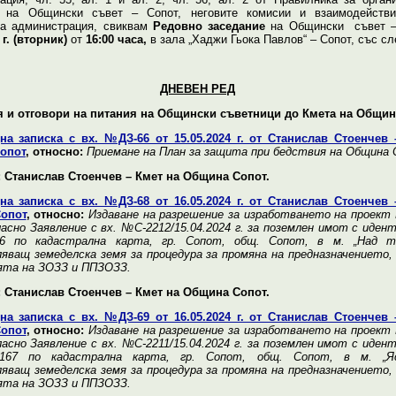
а на Общински съвет – Сопот, неговите комисии и взаимодейств
а администрация, свиквам
Редовно заседание
на Общински съвет –
 г. (вторник)
от
16:00 часа,
в зала „Хаджи Гьока Павлов“ – Сопот, със с
ДНЕВЕН РЕД
я и отговори на питания на Общински съветници до Кмета на Общин
на записка с вх. №ДЗ-66 от 15.05.2024 г. от Станислав Стоенчев 
опот
, относно:
Приемане на План за защита при бедствия на Община 
 Станислав Стоенчев – Кмет на Община Сопот.
на записка с вх. №ДЗ-68 от 16.05.2024 г. от Станислав Стоенчев 
опот
, относно:
Издаване на разрешение за изработването на проект
ласно Заявление с вх. №С-2212/15.04.2024 г. за поземлен имот с иде
4.6 по кадастрална карта, гр. Сопот, общ. Сопот, в м. „Над те
яващ земеделска земя за процедура за промяна на предназначението,
ята на ЗОЗЗ и ППЗОЗЗ.
 Станислав Стоенчев – Кмет на Община Сопот.
на записка с вх. №ДЗ-69 от 16.05.2024 г. от Станислав Стоенчев 
опот
, относно:
Издаване на разрешение за изработването на проект
ласно Заявление с вх. №С-2211/15.04.2024 г. за поземлен имот с иде
6.167 по кадастрална карта, гр. Сопот, общ. Сопот, в м. „Я
яващ земеделска земя за процедура за промяна на предназначението,
ята на ЗОЗЗ и ППЗОЗЗ.