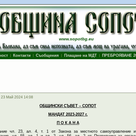
www.sopotbg.eu
ност
Контакти
Съобщения
Плащане на МДТ
ПРЕБРОЯВАНЕ 2
 23 Май 2024 14:08
ОБЩИНСКИ СЪВЕТ – СОПОТ
МАНДАТ 2023-2027 г.
П О К А Н А
ние чл. 23, ал. 4, т. 1 от Закона за местното самоуправление и
ация, чл. 55, ал. 1 и ал. 2, чл. 56, ал. 2 от Правилника за орган