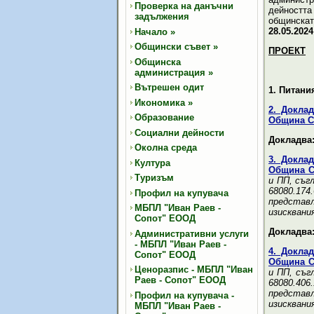
Проверка на данъчни
дейностт
задължения
общинскат
28.05.2024
Начало
»
Общински съвет
»
ПРОЕКТ
Общинска
администрация
»
Вътрешен одит
1. Питани
Икономика
»
2. Доклад
Образование
Община С
Социални дейности
Докладва:
Околна среда
3. Доклад
Култура
Община С
Туризъм
и ПП, съг
68080.17
Профил на купувача
представл
МБПЛ "Иван Раев -
изисквани
Сопот" ЕООД
Докладва:
Административни услуги
- МБПЛ "Иван Раев -
4. Доклад
Сопот" ЕООД
Община С
Ценоразпис - МБПЛ "Иван
и ПП, съг
Раев - Сопот" ЕООД
68080.40
представл
Профил на купувача -
изисквани
МБПЛ "Иван Раев -