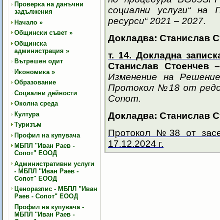
Проверка на данъчни
социални услуги“ на 
задължения
ресурси“ 2021 – 2027.
Начало
»
Общински съвет
»
Докладва: Станислав С
Общинска
администрация
»
т. 14.
Докладна записка
Вътрешен одит
Станислав Стоенчев 
Икономика
»
Изменение на Решение
Образование
Протокол №18 от редо
Социални дейности
Сопот.
Околна среда
Култура
Докладва: Станислав С
Туризъм
Протокол №38 от засе
Профил на купувача
17.12.2024 г.
МБПЛ "Иван Раев -
Сопот" ЕООД
Административни услуги
- МБПЛ "Иван Раев -
Сопот" ЕООД
Ценоразпис - МБПЛ "Иван
Раев - Сопот" ЕООД
Профил на купувача -
МБПЛ "Иван Раев -