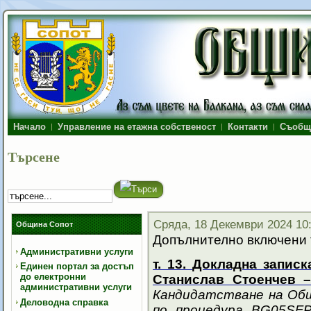
Начало
Управление на етажна собственост
Контакти
Съобщ
Търсене
Сряда, 18 Декември 2024 10
Община Сопот
Допълнително включени т
Административни услуги
т. 13.
Докладна записка
Единен портал за достъп
до електронни
Станислав Стоенчев 
административни услуги
Кандидатстване на Об
Деловодна справка
по процедура BG05SFP