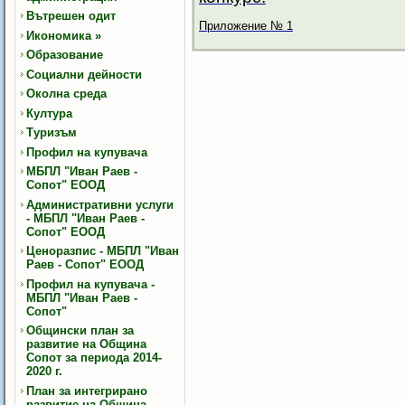
Вътрешен одит
Приложение № 1
Икономика
»
Образование
Социални дейности
Околна среда
Култура
Туризъм
Профил на купувача
МБПЛ "Иван Раев -
Сопот" ЕООД
Административни услуги
- МБПЛ "Иван Раев -
Сопот" ЕООД
Ценоразпис - МБПЛ "Иван
Раев - Сопот" ЕООД
Профил на купувача -
МБПЛ "Иван Раев -
Сопот"
Общински план за
развитие на Община
Сопот за периода 2014-
2020 г.
План за интегрирано
развитие на Община