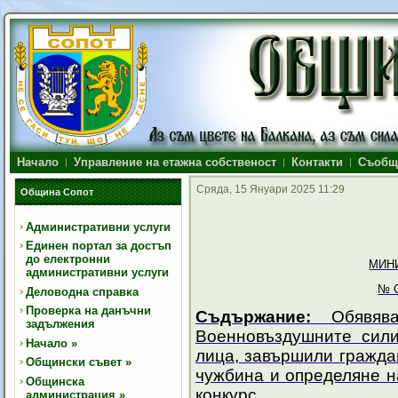
Начало
Управление на етажна собственост
Контакти
Съобщ
Сряда, 15 Януари 2025 11:29
Община Сопот
Административни услуги
Единен портал за достъп
до електронни
МИН
административни услуги
№ О
Деловодна справка
Проверка на данъчни
Съдържание:
Обявява
задължения
Военновъздушните сил
Начало
»
лица, завършили гражда
Общински съвет
»
чужбина и определяне н
Общинска
конкурс.
администрация
»