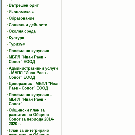
Вътрешен одит
Икономика
»
Образование
Социални дейности
Околна среда
Култура
Туризъм
Профил на купувача
МБПЛ "Иван Раев -
Сопот" ЕООД
Административни услуги
- МБПЛ "Иван Раев -
Сопот" ЕООД
Ценоразпис - МБПЛ "Иван
Раев - Сопот" ЕООД
Профил на купувача -
МБПЛ "Иван Раев -
Сопот"
Общински план за
развитие на Община
Сопот за периода 2014-
2020 г.
План за интегрирано
развитие на Община