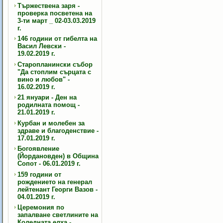
Тържествена заря -
проверка посветена на
3-ти март _ 02-03.03.2019
г.
146 години от гибелта на
Васил Левски -
19.02.2019 г.
Старопланински събор
"Да стоплим сърцата с
вино и любов" -
16.02.2019 г.
21 януари - Ден на
родилната помощ -
21.01.2019 г.
Курбан и молебен за
здраве и благоденствие -
17.01.2019 г.
Богоявление
(Йордановден) в Община
Сопот - 06.01.2019 г.
159 години от
рождението на генерал
лейтенант Георги Вазов -
04.01.2019 г.
Церемония по
запалване светлините на
Коледната елха -