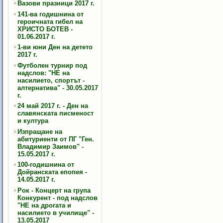
Вазови празници 2017 г.
141-ва годишнина от
героичната гибел на
ХРИСТО БОТЕВ -
01.06.2017 г.
1-ви юни Ден на детето
2017 г.
Футболен турнир под
надслов: "НЕ на
насилието, спортът -
алтернатива" - 30.05.2017
г.
24 май 2017 г. - Ден на
славянската писменост
и култура
Изпращане на
абитуриенти от ПГ "Ген.
Владимир Заимов" -
15.05.2017 г.
100-годишнина от
Дойранската епопея -
14.05.2017 г.
Рок - Концерт на група
Конкурент - под надслов
"НЕ на дрогата и
насилието в училище" -
13.05.2017