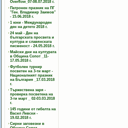
Overflow_07-08.07.2018 г.
Патронен празник на ПГ
"Ген. Владимир Заимов"
- 15.06.2018 г.
1 юни - Международен
ден на детето 2018 г.
24 май - Ден на
българската просвета и
култура и славянската
писменост - 24.05.2018 г.
Майски дни на културата
в Община Сопот _11-
17.05.2018 г.
Футболен турнир
посветен на 3-ти март -
Националният празник
на България _17.03.2018
г.
Тържествена заря -
проверка посветена на
3-ти март _ 02-03.03.2018
г.
145 години от гибелта на
Васил Левски -
19.02.2018 г.
Сирни заговезни в
Община Сопот -