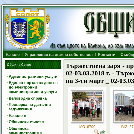
Начало
Управление на етажна собственост
Контакти
Съобщ
Тържествена заря - пр
Община Сопот
02-03.03.2018 г. - Тър
Административни услуги
на 3-ти март _ 02-03.03
Единен портал за достъп
до електронни
административни услуги
Деловодна справка
Проверка на данъчни
задължения
Начало
»
Общински съвет
»
IMG_8700
IMG_87
Общинска
администрация
»