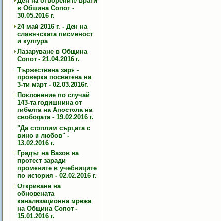
Ден на отворените врати
в Община Сопот -
30.05.2016 г.
24 май 2016 г. - Ден на
славянската писменост
и култура
Лазаруване в Община
Сопот - 21.04.2016 г.
Тържествена заря -
проверка посветена на
3-ти март - 02.03.2016г.
Поклонение по случай
143-та годишнина от
гибелта на Апостола на
свободата - 19.02.2016 г.
"Да стоплим сърцата с
вино и любов" -
13.02.2016 г.
Градът на Вазов на
протест заради
промените в учебниците
по история - 02.02.2016 г.
Откриване на
обновената
канализационна мрежа
на Община Сопот -
15.01.2016 г.