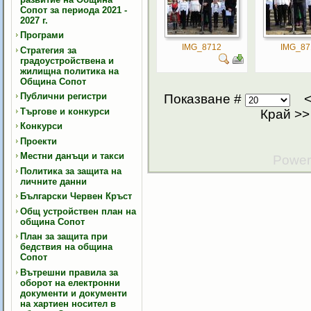
Сопот за периода 2021 -
2027 г.
Програми
IMG_8712
IMG_87
Стратегия за
градоустройствена и
жилищна политика на
Община Сопот
Публични регистри
Показване #
Търгове и конкурси
Край
>>
Конкурси
Проекти
Местни данъци и такси
Power
Политика за защита на
личните данни
Български Червен Кръст
Общ устройствен план на
община Сопот
План за защита при
бедствия на община
Сопот
Вътрешни правила за
оборот на електронни
документи и документи
на хартиен носител в