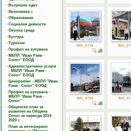
Вътрешен одит
Икономика
»
Образование
Социални дейности
Околна среда
Култура
Туризъм
IMG_8704
IMG_87
Профил на купувача
МБПЛ "Иван Раев -
Сопот" ЕООД
Административни услуги
- МБПЛ "Иван Раев -
Сопот" ЕООД
Ценоразпис - МБПЛ "Иван
Раев - Сопот" ЕООД
Профил на купувача -
МБПЛ "Иван Раев -
IMG_8708
IMG_87
Сопот"
Общински план за
развитие на Община
Сопот за периода 2014-
2020 г.
План за интегрирано
развитие на Община