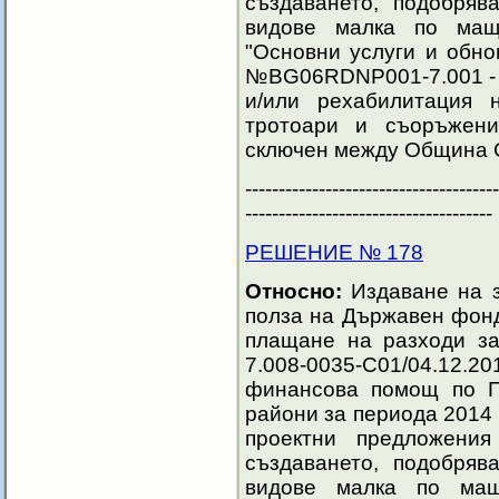
създаването, подобряв
видове малка по мащ
"Основни услуги и обно
№BG06RDNP001-7.001 - 
и/или рехабилитация
тротоари и съоръжени
сключен между Община С
--------------------------------------
-------------------------------------
РЕШЕНИЕ № 178
Относно:
Издаване на з
полза на Държавен фонд
плащане на разходи 
7.008-0035-С01/04.12.20
финансова помощ по П
райони за периода 2014 
проектни предложения
създаването, подобряв
видове малка по мащ