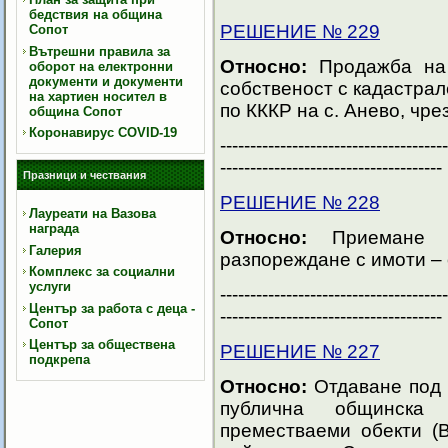
бедствия на община
РЕШЕНИЕ № 229
Сопот
Вътрешни правила за
Относно:
Продажба на 
оборот на електронни
документи и документи
собственост с кадастрал
на хартиен носител в
по КККР на с. Анево, чре
община Сопот
Коронавирус COVID-19
--------------------------------------
-------------------------------------
Празници и чествания
РЕШЕНИЕ № 228
Лауреати на Вазова
награда
Относно:
Приемане н
Галерия
разпореждане с имоти – 
Комплекс за социални
услуги
--------------------------------------
Център за работа с деца -
-------------------------------------
Сопот
Център за обществена
РЕШЕНИЕ № 227
подкрепа
Относно:
Отдаване под 
публична общинска
преместваеми обекти (