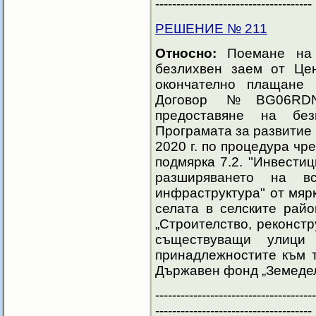
-------------------------------------
РЕШЕНИЕ № 211
Относно:
Поемане на к
безлихвен заем от Це
окончателно плащане 
Договор №BG06RDNP0
предоставяне на бе
Програмата за развитие 
2020 г. по процедура чр
подмярка 7.2. "Инвести
разширяването на в
инфраструктура" от мяр
селата в селските ра
„Строителство, реконст
съществуващи улици
принадлежностите към 
Държавен фонд „Земедел
--------------------------------------
-------------------------------------