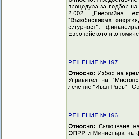
процедура за подбор н
2.002 „Енергийна е
"Възобновяема енергия
сигурност", финанси
Европейското икономичес
--------------------------------------
-------------------------------------
РЕШЕНИЕ № 197
Относно:
Избор на врем
Управител на "Многоп
лечение "Иван Раев" - С
--------------------------------------
-------------------------------------
РЕШЕНИЕ № 196
Относно:
Сключване на
ОПРР и Министъра на ф