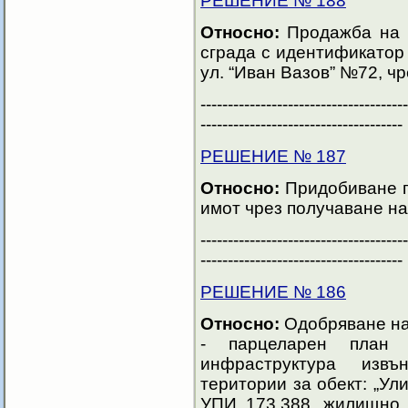
РЕШЕНИЕ № 188
Относно:
Продажба на и
сграда с идентификатор 
ул. “Иван Вазов” №72, чр
--------------------------------------
-------------------------------------
РЕШЕНИЕ № 187
Относно:
Придобиване п
имот чрез получаване на
--------------------------------------
-------------------------------------
РЕШЕНИЕ № 186
Относно:
Одобряване на
- парцеларен план 
инфраструктура изв
територии за обект: „У
УПИ 173.388, жилищно с