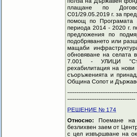
полза на Държавен фонд
плащане по Догов
С01/29.05.2019 г. за пр
помощ по Програмата 
периода 2014 - 2020 г. 
предложения по подмяр
подобряването или разш
мащаби инфраструктур
обновяване на селата
7.001 - УЛИЦИ "Стр
рехабилитация на нови
съоръженията и принад
Община Сопот и Държав
--------------------------------------
-------------------------------------
РЕШЕНИЕ № 174
Относно:
Поемане на к
безлихвен заем от Цент
с цел извършване на о