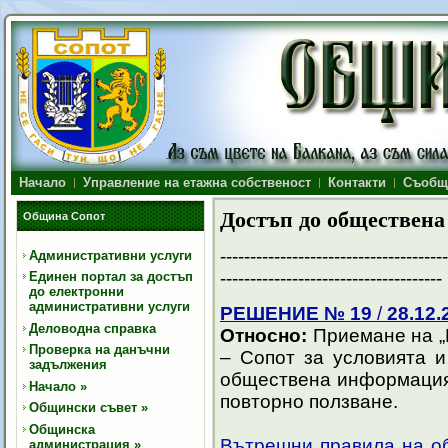
Начало
Управление на етажна собственост
Контакти
Съобщ
Достъп до обществен
Община Сопот
--------------------------------------
Административни услуги
-------------------------------------
Единен портал за достъп
до електронни
административни услуги
РЕШЕНИЕ № 19
/
28.12.2
Деловодна справка
Относно:
Приемане на „
Проверка на данъчни
– Сопот за условията и
задължения
обществена информация 
Начало
»
повторно ползване.
Общински съвет
»
Общинска
Вътрешни правила
на о
администрация
»