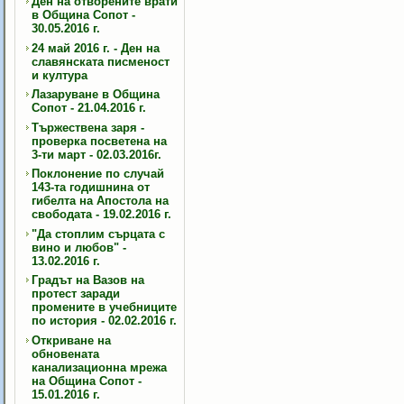
Ден на отворените врати
в Община Сопот -
30.05.2016 г.
24 май 2016 г. - Ден на
славянската писменост
и култура
Лазаруване в Община
Сопот - 21.04.2016 г.
Тържествена заря -
проверка посветена на
3-ти март - 02.03.2016г.
Поклонение по случай
143-та годишнина от
гибелта на Апостола на
свободата - 19.02.2016 г.
"Да стоплим сърцата с
вино и любов" -
13.02.2016 г.
Градът на Вазов на
протест заради
промените в учебниците
по история - 02.02.2016 г.
Откриване на
обновената
канализационна мрежа
на Община Сопот -
15.01.2016 г.