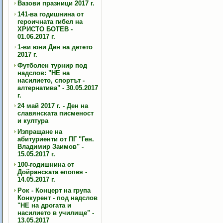
Вазови празници 2017 г.
141-ва годишнина от
героичната гибел на
ХРИСТО БОТЕВ -
01.06.2017 г.
1-ви юни Ден на детето
2017 г.
Футболен турнир под
надслов: "НЕ на
насилието, спортът -
алтернатива" - 30.05.2017
г.
24 май 2017 г. - Ден на
славянската писменост
и култура
Изпращане на
абитуриенти от ПГ "Ген.
Владимир Заимов" -
15.05.2017 г.
100-годишнина от
Дойранската епопея -
14.05.2017 г.
Рок - Концерт на група
Конкурент - под надслов
"НЕ на дрогата и
насилието в училище" -
13.05.2017