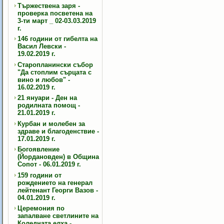
Тържествена заря -
проверка посветена на
3-ти март _ 02-03.03.2019
г.
146 години от гибелта на
Васил Левски -
19.02.2019 г.
Старопланински събор
"Да стоплим сърцата с
вино и любов" -
16.02.2019 г.
21 януари - Ден на
родилната помощ -
21.01.2019 г.
Курбан и молебен за
здраве и благоденствие -
17.01.2019 г.
Богоявление
(Йордановден) в Община
Сопот - 06.01.2019 г.
159 години от
рождението на генерал
лейтенант Георги Вазов -
04.01.2019 г.
Церемония по
запалване светлините на
Коледната елха -