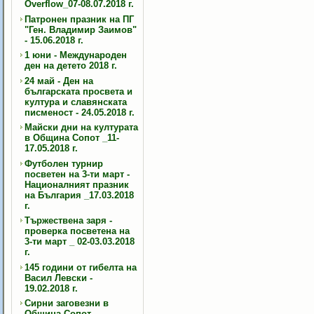
Overflow_07-08.07.2018 г.
Патронен празник на ПГ
"Ген. Владимир Заимов"
- 15.06.2018 г.
1 юни - Международен
ден на детето 2018 г.
24 май - Ден на
българската просвета и
култура и славянската
писменост - 24.05.2018 г.
Майски дни на културата
в Община Сопот _11-
17.05.2018 г.
Футболен турнир
посветен на 3-ти март -
Националният празник
на България _17.03.2018
г.
Тържествена заря -
проверка посветена на
3-ти март _ 02-03.03.2018
г.
145 години от гибелта на
Васил Левски -
19.02.2018 г.
Сирни заговезни в
Община Сопот -