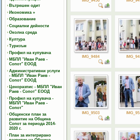
IMG_9456
IMG_94
Вътрешен одит
Икономика
»
Образование
Социални дейности
Околна среда
Култура
Туризъм
Профил на купувача
IMG_9484
IMG_94
МБПЛ "Иван Раев -
Сопот" ЕООД
Административни услуги
- МБПЛ "Иван Раев -
Сопот" ЕООД
Ценоразпис - МБПЛ "Иван
Раев - Сопот" ЕООД
Профил на купувача -
МБПЛ "Иван Раев -
Сопот"
IMG_9503
IMG_95
Общински план за
развитие на Община
Сопот за периода 2014-
2020 г.
План за интегрирано
развитие на Община