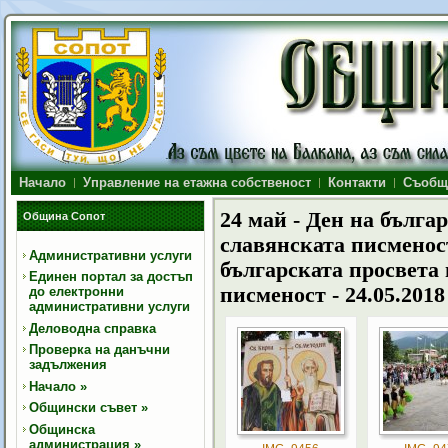
Начало
Управление на етажна собственост
Контакти
Съобщ
24 май - Ден на бълга
Община Сопот
славянската писменост 
Административни услуги
българската просвета 
Единен портал за достъп
писменост - 24.05.2018 
до електронни
административни услуги
Деловодна справка
Проверка на данъчни
задължения
Начало
»
Общински съвет
»
Общинска
администрация
»