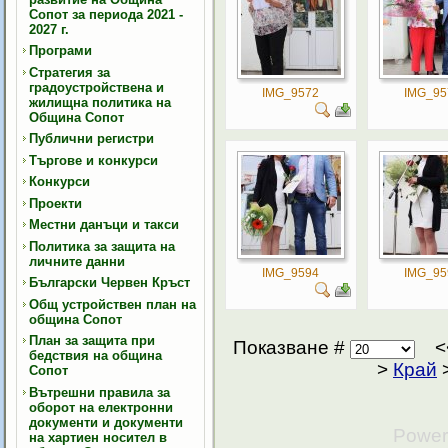
Сопот за периода 2021 -
2027 г.
Програми
Стратегия за
градоустройствена и
IMG_9572
IMG_95
жилищна политика на
Община Сопот
Публични регистри
Търгове и конкурси
Конкурси
Проекти
Местни данъци и такси
Политика за защита на
личните данни
IMG_9594
IMG_95
Български Червен Кръст
Общ устройствен план на
община Сопот
План за защита при
Показване #
бедствия на община
>
Край
Сопот
Вътрешни правила за
оборот на електронни
документи и документи
Power
на хартиен носител в