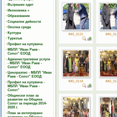
Вътрешен одит
Икономика
»
Образование
Социални дейности
Околна среда
Култура
IMG_0122
IMG_01
Туризъм
Профил на купувача
МБПЛ "Иван Раев -
Сопот" ЕООД
Административни услуги
- МБПЛ "Иван Раев -
Сопот" ЕООД
Ценоразпис - МБПЛ "Иван
Раев - Сопот" ЕООД
IMG_0134
IMG_01
Профил на купувача -
МБПЛ "Иван Раев -
Сопот"
Общински план за
развитие на Община
Сопот за периода 2014-
2020 г.
План за интегрирано
развитие на Община