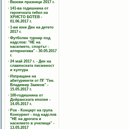
Вазови празници 2017 г.
141-ва годишнина от
героичната гибел на
ХРИСТО БОТЕВ -
01.06.2017 г.
1-ви юни Ден на детето
2017 г.
Футболен турнир под
надслов: "НЕ на
насилието, спортът -
алтернатива" - 30.05.2017
г.
24 май 2017 г. - Ден на
славянската писменост
и култура
Изпращане на
абитуриенти от ПГ "Ген.
Владимир Заимов" -
15.05.2017 г.
100-годишнина от
Дойранската епопея -
14.05.2017 г.
Рок - Концерт на група
Конкурент - под надслов
"НЕ на дрогата и
насилието в училище" -
13.05.2017