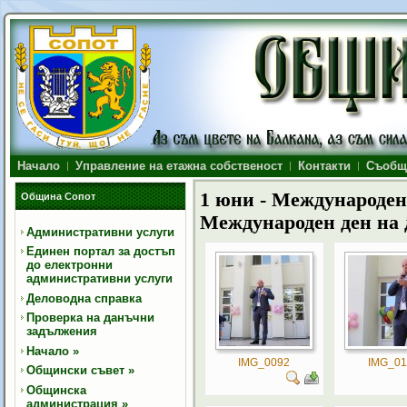
Начало
Управление на етажна собственост
Контакти
Съобщ
1 юни - Международен д
Община Сопот
Международен ден на д
Административни услуги
Единен портал за достъп
до електронни
административни услуги
Деловодна справка
Проверка на данъчни
задължения
Начало
»
IMG_0092
IMG_01
Общински съвет
»
Общинска
администрация
»