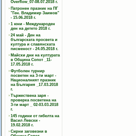
Overflow_07-08.07.2018 г.
Патронен празник на ПГ
"Ген. Владимир Заимов"
- 15.06.2018 г.
1 юни - Международен
ден на детето 2018 г.
24 май - Ден на
българската просвета и
култура и славянската
писменост - 24.05.2018 г.
Майски дни на културата
в Община Сопот _11-
17.05.2018 г.
Футболен турнир
посветен на 3-ти март -
Националният празник
на България _17.03.2018
г.
Тържествена заря -
проверка посветена на
3-ти март _ 02-03.03.2018
г.
145 години от гибелта на
Васил Левски -
19.02.2018 г.
Сирни заговезни в
Община Сопот -