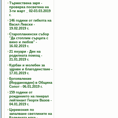
Тържествена заря -
проверка посветена на
3-ти март _ 02-03.03.2019
г.
146 години от гибелта на
Васил Левски -
19.02.2019 г.
Старопланински събор
"Да стоплим сърцата с
вино и любов" -
16.02.2019 г.
21 януари - Ден на
родилната помощ -
21.01.2019 г.
Курбан и молебен за
здраве и благоденствие -
17.01.2019 г.
Богоявление
(Йордановден) в Община
Сопот - 06.01.2019 г.
159 години от
рождението на генерал
лейтенант Георги Вазов -
04.01.2019 г.
Церемония по
запалване светлините на
Коледната елха -