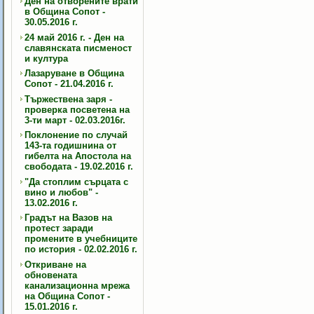
Ден на отворените врати
в Община Сопот -
30.05.2016 г.
24 май 2016 г. - Ден на
славянската писменост
и култура
Лазаруване в Община
Сопот - 21.04.2016 г.
Тържествена заря -
проверка посветена на
3-ти март - 02.03.2016г.
Поклонение по случай
143-та годишнина от
гибелта на Апостола на
свободата - 19.02.2016 г.
"Да стоплим сърцата с
вино и любов" -
13.02.2016 г.
Градът на Вазов на
протест заради
промените в учебниците
по история - 02.02.2016 г.
Откриване на
обновената
канализационна мрежа
на Община Сопот -
15.01.2016 г.