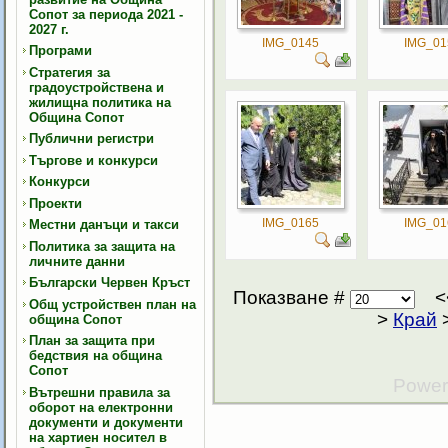
Сопот за периода 2021 -
2027 г.
IMG_0145
IMG_01
Програми
Стратегия за
градоустройствена и
жилищна политика на
Община Сопот
Публични регистри
Търгове и конкурси
Конкурси
Проекти
IMG_0165
IMG_01
Местни данъци и такси
Политика за защита на
личните данни
Български Червен Кръст
Показване #
Общ устройствен план на
>
Край
община Сопот
План за защита при
бедствия на община
Сопот
Power
Вътрешни правила за
оборот на електронни
документи и документи
на хартиен носител в