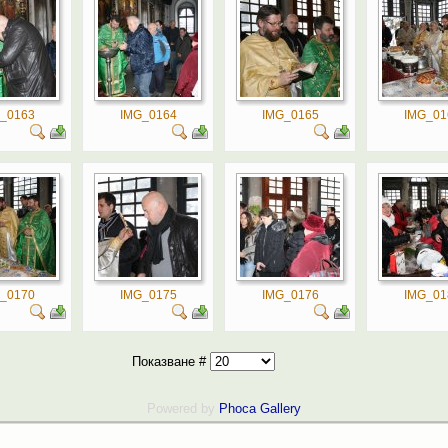
_0163
IMG_0164
IMG_0165
IMG_01
_0170
IMG_0175
IMG_0176
IMG_01
Показване #
Powered by
Phoca
Gallery