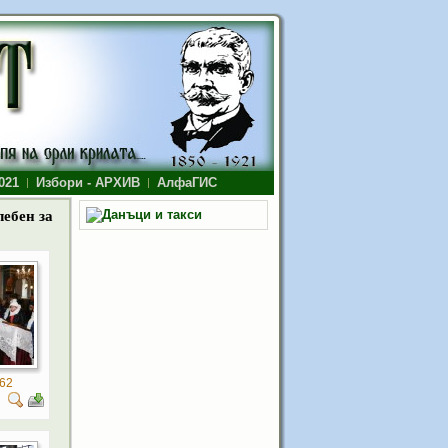
021
Избори - АРХИВ
АлфаГИС
лебен за
62