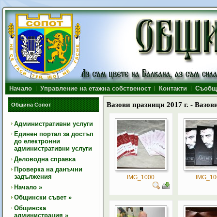
Начало
Управление на етажна собственост
Контакти
Съобщ
Вазови празници 2017 г. - Вазов
Община Сопот
Административни услуги
Единен портал за достъп
до електронни
административни услуги
Деловодна справка
Проверка на данъчни
задължения
IMG_1000
IMG_10
Начало
»
Общински съвет
»
Общинска
администрация
»