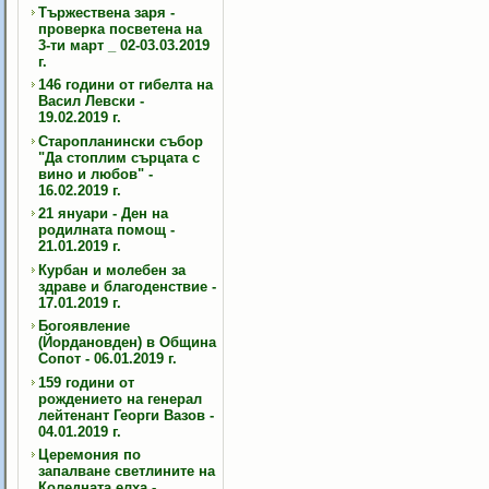
Тържествена заря -
проверка посветена на
3-ти март _ 02-03.03.2019
г.
146 години от гибелта на
Васил Левски -
19.02.2019 г.
Старопланински събор
"Да стоплим сърцата с
вино и любов" -
16.02.2019 г.
21 януари - Ден на
родилната помощ -
21.01.2019 г.
Курбан и молебен за
здраве и благоденствие -
17.01.2019 г.
Богоявление
(Йордановден) в Община
Сопот - 06.01.2019 г.
159 години от
рождението на генерал
лейтенант Георги Вазов -
04.01.2019 г.
Церемония по
запалване светлините на
Коледната елха -