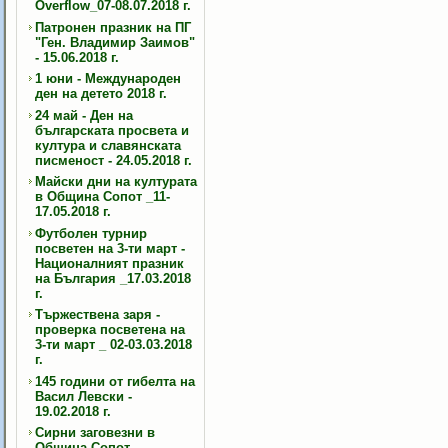
Overflow_07-08.07.2018 г.
Патронен празник на ПГ
"Ген. Владимир Заимов"
- 15.06.2018 г.
1 юни - Международен
ден на детето 2018 г.
24 май - Ден на
българската просвета и
култура и славянската
писменост - 24.05.2018 г.
Майски дни на културата
в Община Сопот _11-
17.05.2018 г.
Футболен турнир
посветен на 3-ти март -
Националният празник
на България _17.03.2018
г.
Тържествена заря -
проверка посветена на
3-ти март _ 02-03.03.2018
г.
145 години от гибелта на
Васил Левски -
19.02.2018 г.
Сирни заговезни в
Община Сопот -