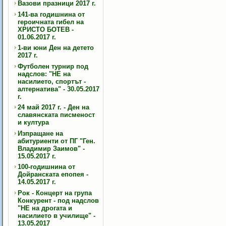
Вазови празници 2017 г.
141-ва годишнина от
героичната гибел на
ХРИСТО БОТЕВ -
01.06.2017 г.
1-ви юни Ден на детето
2017 г.
Футболен турнир под
надслов: "НЕ на
насилието, спортът -
алтернатива" - 30.05.2017
г.
24 май 2017 г. - Ден на
славянската писменост
и култура
Изпращане на
абитуриенти от ПГ "Ген.
Владимир Заимов" -
15.05.2017 г.
100-годишнина от
Дойранската епопея -
14.05.2017 г.
Рок - Концерт на група
Конкурент - под надслов
"НЕ на дрогата и
насилието в училище" -
13.05.2017