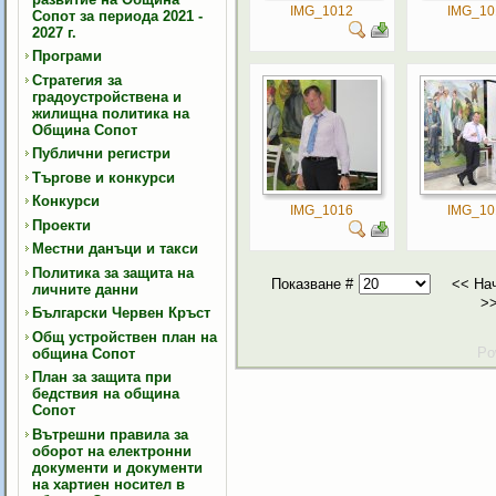
IMG_1012
IMG_10
Сопот за периода 2021 -
2027 г.
Програми
Стратегия за
градоустройствена и
жилищна политика на
Община Сопот
Публични регистри
Търгове и конкурси
Конкурси
IMG_1016
IMG_10
Проекти
Местни данъци и такси
Политика за защита на
Показване #
<<
На
личните данни
>
Български Червен Кръст
Общ устройствен план на
Po
община Сопот
План за защита при
бедствия на община
Сопот
Вътрешни правила за
оборот на електронни
документи и документи
на хартиен носител в