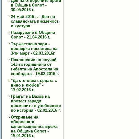
Ден на отворените врати
в Община Сопот -
30.05.2016 г.
24 май 2016 г. - Ден на
славянската писменост
и култура
Лазаруване в Община
Сопот - 21.04.2016 г.
Тържествена заря -
проверка посветена на
3-ти март - 02.03.2016г.
Поклонение по случай
143-та годишнина от
гибелта на Апостола на
свободата - 19.02.2016 г.
"Да стоплим сърцата с
вино и любов" -
13.02.2016 г.
Градът на Вазов на
протест заради
промените в учебниците
по история - 02.02.2016 г.
Откриване на
обновената
канализационна мрежа
на Община Сопот -
15.01.2016 г.