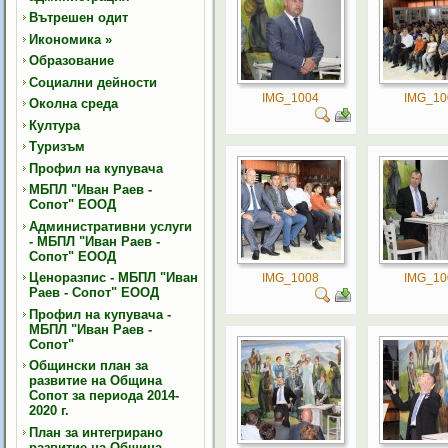
Вътрешен одит
Икономика
»
Образование
Социални дейности
IMG_1004
IMG_10
Околна среда
Култура
Туризъм
Профил на купувача
МБПЛ "Иван Раев -
Сопот" ЕООД
Административни услуги
- МБПЛ "Иван Раев -
Сопот" ЕООД
Ценоразпис - МБПЛ "Иван
IMG_1008
IMG_10
Раев - Сопот" ЕООД
Профил на купувача -
МБПЛ "Иван Раев -
Сопот"
Общински план за
развитие на Община
Сопот за периода 2014-
2020 г.
План за интегрирано
развитие на Община