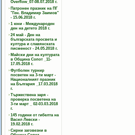
Overflow_07-08.07.2018 г.
Патронен празник на ПГ
"Ген. Владимир Заимов"
- 15.06.2018 г.
1 юни - Международен
ден на детето 2018 г.
24 май - Ден на
българската просвета и
култура и славянската
писменост - 24.05.2018 г.
Майски дни на културата
в Община Сопот _11-
17.05.2018 г.
Футболен турнир
посветен на 3-ти март -
Националният празник
на България _17.03.2018
г.
Тържествена заря -
проверка посветена на
3-ти март _ 02-03.03.2018
г.
145 години от гибелта на
Васил Левски -
19.02.2018 г.
Сирни заговезни в
Община Сопот -