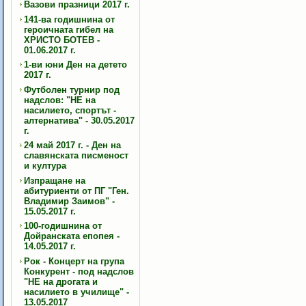
Вазови празници 2017 г.
141-ва годишнина от
героичната гибел на
ХРИСТО БОТЕВ -
01.06.2017 г.
1-ви юни Ден на детето
2017 г.
Футболен турнир под
надслов: "НЕ на
насилието, спортът -
алтернатива" - 30.05.2017
г.
24 май 2017 г. - Ден на
славянската писменост
и култура
Изпращане на
абитуриенти от ПГ "Ген.
Владимир Заимов" -
15.05.2017 г.
100-годишнина от
Дойранската епопея -
14.05.2017 г.
Рок - Концерт на група
Конкурент - под надслов
"НЕ на дрогата и
насилието в училище" -
13.05.2017