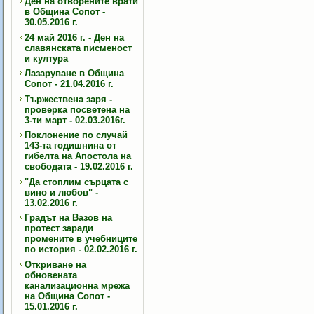
Ден на отворените врати
в Община Сопот -
30.05.2016 г.
24 май 2016 г. - Ден на
славянската писменост
и култура
Лазаруване в Община
Сопот - 21.04.2016 г.
Тържествена заря -
проверка посветена на
3-ти март - 02.03.2016г.
Поклонение по случай
143-та годишнина от
гибелта на Апостола на
свободата - 19.02.2016 г.
"Да стоплим сърцата с
вино и любов" -
13.02.2016 г.
Градът на Вазов на
протест заради
промените в учебниците
по история - 02.02.2016 г.
Откриване на
обновената
канализационна мрежа
на Община Сопот -
15.01.2016 г.