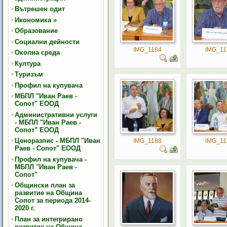
Вътрешен одит
Икономика
»
Образование
Социални дейности
IMG_1184
IMG_11
Околна среда
Култура
Туризъм
Профил на купувача
МБПЛ "Иван Раев -
Сопот" ЕООД
Административни услуги
- МБПЛ "Иван Раев -
Сопот" ЕООД
Ценоразпис - МБПЛ "Иван
IMG_1188
IMG_11
Раев - Сопот" ЕООД
Профил на купувача -
МБПЛ "Иван Раев -
Сопот"
Общински план за
развитие на Община
Сопот за периода 2014-
2020 г.
План за интегрирано
развитие на Община