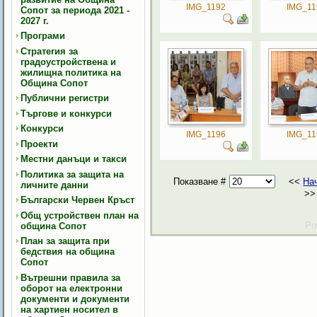
IMG_1192
IMG_11
Сопот за периода 2021 -
2027 г.
Програми
Стратегия за
градоустройствена и
жилищна политика на
Община Сопот
Публични регистри
Търгове и конкурси
Конкурси
IMG_1196
IMG_11
Проекти
Местни данъци и такси
Политика за защита на
Показване #
<<
На
личните данни
>>
Български Червен Кръст
Общ устройствен план на
Po
община Сопот
План за защита при
бедствия на община
Сопот
Вътрешни правила за
оборот на електронни
документи и документи
на хартиен носител в