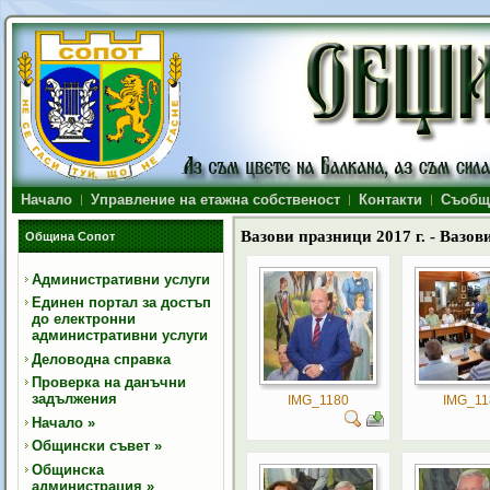
Начало
Управление на етажна собственост
Контакти
Съобщ
Вазови празници 2017 г. - Вазов
Община Сопот
Административни услуги
Единен портал за достъп
до електронни
административни услуги
Деловодна справка
Проверка на данъчни
задължения
IMG_1180
IMG_11
Начало
»
Общински съвет
»
Общинска
администрация
»