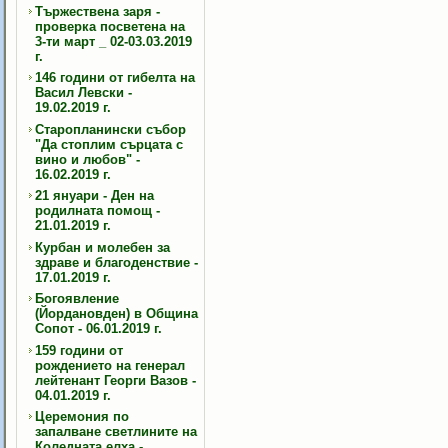
Тържествена заря -
проверка посветена на
3-ти март _ 02-03.03.2019
г.
146 години от гибелта на
Васил Левски -
19.02.2019 г.
Старопланински събор
"Да стоплим сърцата с
вино и любов" -
16.02.2019 г.
21 януари - Ден на
родилната помощ -
21.01.2019 г.
Курбан и молебен за
здраве и благоденствие -
17.01.2019 г.
Богоявление
(Йордановден) в Община
Сопот - 06.01.2019 г.
159 години от
рождението на генерал
лейтенант Георги Вазов -
04.01.2019 г.
Церемония по
запалване светлините на
Коледната елха -